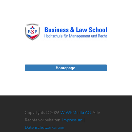
Homepage
Copyrights © 2026
WiWi-Media AG
. Alle
Rechte vorbehalten.
Impressum
|
Datenschutzerkärung