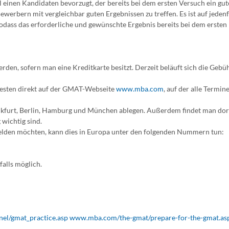
ol einen Kandidaten bevorzugt, der bereits bei dem ersten Versuch ein gut
Bewerbern mit vergleichbar guten Ergebnissen zu treffen. Es ist auf jedenf
sodass das erforderliche und gewünschte Ergebnis bereits bei dem ersten
n, sofern man eine Kreditkarte besitzt. Derzeit beläuft sich die Gebüh
besten direkt auf der GMAT-Webseite
www.mba.com
, auf der alle Termin
kfurt, Berlin, Hamburg und München ablegen. Außerdem findet man dort
wichtig sind.
nmelden möchten, kann dies in Europa unter den folgenden Nummern tun:
alls möglich.
el/gmat_practice.asp
www.mba.com/the-gmat/prepare-for-the-gmat.as