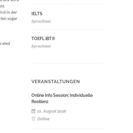
sts
ird in der
IELTS
rten sogar
Sprachtest
TOEFL iBT®
grated
Sprachtest
VERANSTALTUNGEN
Online Info Session: Individuelle
Resilienz
10. August 2026
Online