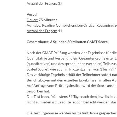
Anzahl der Fragen:
37
Verbal
Dauer:
75 Minuten
Aufgabe:
Reading Comprehension/Critical Reasoning/S
Anzahl der Fragen:
41
Gesamtdauer: 3 Stunden 30 Minuten
GMAT Score
Nach der GMAT Prüfung werden vier Ergebnisse für die v
Quantitative und Verbal und ein Gesamtergebnis erteil
(quantitativen) und des sprachlichen (verbalen) Teils z
Scaled Score") wie auch in Prozentzahlen von 1 bis 99 ("
Das vorläufige Ergebnis erhält der Teilnehmer sofort na
Berichtsbogen mit den erzielten Ergebnissen in allen Ab
Auf Anfrage vom Prüfungsinstitut wird der Score anschli
beworben hat.
Der Test kann, frühestens 31 Tage nach dem jeweils let
nicht zufrieden ist. Es sollte jedoch bedacht werden, da
Die Test Ergebnisse werden bis zu fünf Jahre gespeicher