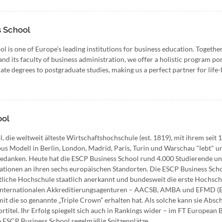
 School
is one of Europe’s leading institutions for business education. Together
d its faculty of business administration, we offer a holistic program por
e degrees to postgraduate studies, making us a perfect partner for life-
ool
 die weltweit älteste Wirtschaftshochschule (est. 1819), mit ihrem seit 
 Modell in Berlin, London, Madrid, Paris, Turin und Warschau "lebt" u
edanken. Heute hat die ESCP Business School rund 4.000 Studierende u
ationen an ihren sechs europäischen Standorten. Die ESCP Business Scho
ftliche Hochschule staatlich anerkannt und bundesweit die erste Hochsch
n internationalen Akkreditierungsagenturen – AACSB, AMBA und EFMD (
t die so genannte „Triple Crown“ erhalten hat. Als solche kann sie Absc
ortitel. Ihr Erfolg spiegelt sich auch in Rankings wider – im FT European 
e ESCP Business School regelmäßig Spitzenplätze.