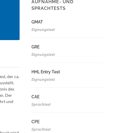
AUFNAHME- UND
SPRACHTESTS
GMAT
Eignungstest
GRE
Eignungstest
HHL Entry Test
st, der ca.
Eignungstest
sstellt.
bnis des
an. Der
CAE
ührt und
Sprachtest
CPE
Sprachtest
druck wird