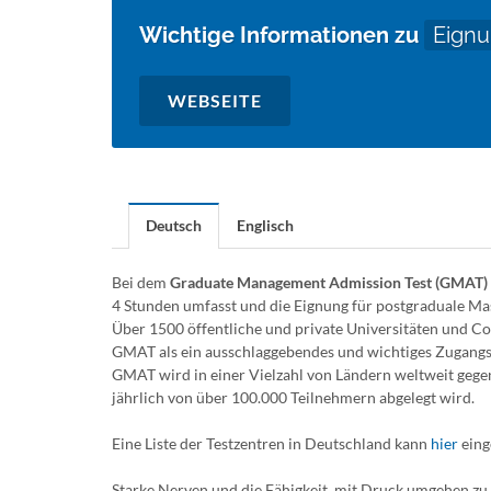
Wichtige Informationen zu
Eignu
WEBSEITE
Deutsch
Englisch
Bei dem
Graduate Management Admission Test (GMAT)
4 Stunden umfasst und die Eignung für postgraduale Mas
Über 1500 öffentliche und private Universitäten und Co
GMAT als ein ausschlaggebendes und wichtiges Zugangsk
GMAT wird in einer Vielzahl von Ländern weltweit gegen
jährlich von über 100.000 Teilnehmern abgelegt wird.
Eine Liste der Testzentren in Deutschland kann
hier
eing
Starke Nerven und die Fähigkeit, mit Druck umgehen zu