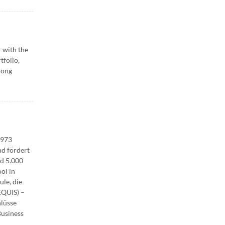
 with the
tfolio,
long
1973
nd fördert
nd 5.000
ol in
ule, die
EQUIS) –
hlüsse
Business