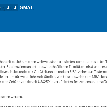
ngstest
GMAT.
handelt es sich um einen weltweit standardisierten, computerbasierten Te
ter-Studiengänge an betriebswirtschaftlichen Fakultäten misst und herau
lleges, insbesondere in Großbritannien und der USA, ziehen das Testerge
riterium für weiterführende Studien, wie beispielsweise dem MBA, her
 eine Gebühr von derzeit US$250 in zertifizierten Testzentren durchgef
esehen werden.
 können, werden den Teilnehmern bei dem Test abverlangt. Enormer Zeit