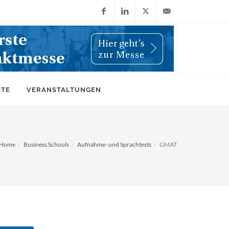
Facebook
LinkedIn
X
info@wiwi-
(Twitter)
online.de
OTE
VERANSTALTUNGEN
Home
Business Schools
Aufnahme- und Sprachtests
GMAT