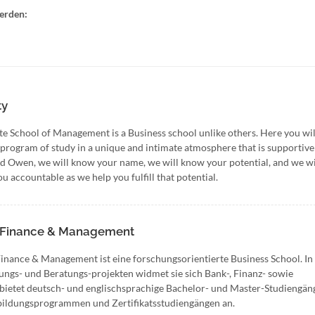
erden:
ty
 School of Management is a Business school unlike others. Here you will
 program of study in a unique and intimate atmosphere that is supportive
nd Owen, we will know your name, we will know your potential, and we wi
u accountable as we help you fulfill that potential.
of Finance & Management
Finance & Management ist eine forschungsorientierte Business School. In
ungs- und Beratungs-projekten widmet sie sich Bank-, Finanz- sowie
ietet deutsch- und englischsprachige Bachelor- und Master-Studiengän
rbildungsprogrammen und Zertifikatsstudiengängen an.