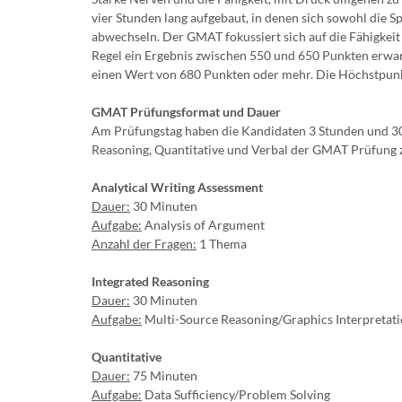
vier Stunden lang aufgebaut, in denen sich sowohl die S
abwechseln. Der GMAT fokussiert sich auf die Fähigkeit
Regel ein Ergebnis zwischen 550 und 650 Punkten erwart
einen Wert von 680 Punkten oder mehr. Die Höchstpunkt
GMAT Prüfungsformat und Dauer
Am Prüfungstag haben die Kandidaten 3 Stunden und 30 M
Reasoning, Quantitative und Verbal der GMAT Prüfung z
Analytical Writing Assessment
Dauer:
30 Minuten
Aufgabe:
Analysis of Argument
Anzahl der Fragen:
1 Thema
Integrated Reasoning
Dauer:
30 Minuten
Aufgabe:
Multi-Source Reasoning/Graphics Interpretati
Quantitative
Dauer:
75 Minuten
Aufgabe:
Data Sufficiency/Problem Solving