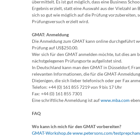
übermittelt. Es ist gut möglich, dass eine Business Scho
Ergebnis erzielt, statt eine Auswahl aus der Vielzahl an 
sich so gut wie möglich auf die Prüfung vorzubereiten, 
Prüfungsversuch erzielt wird.
GMAT: Anmeldung
Die Anmeldung zum GMAT kann online durchgeführt werde
Prüfung auf US$250.00.
Wer sich für den GMAT anmelden möchte, tut dies am 
nächstgelegenen Prüfungsorte aufgelistet sind.
In Deutschland kann man den GMAT in Düsseldorf, Fran
relevanten Informationen, die für die GMAT-Anmeldung 
Diejenigen, die sich lieber telefonisch oder per Fax a
Telefon: +44 (0) 161 855 7219 von 9 bis 17 Uhr
Fax: +44 (0) 161 855 7301
Eine schriftliche Anmeldung ist auf
www.mba.com
ebenf
FAQ
Wo kann ich mich für den GMAT vorbereiten?
GMAT-Workshop.de
www.petersons.com/testprepchann