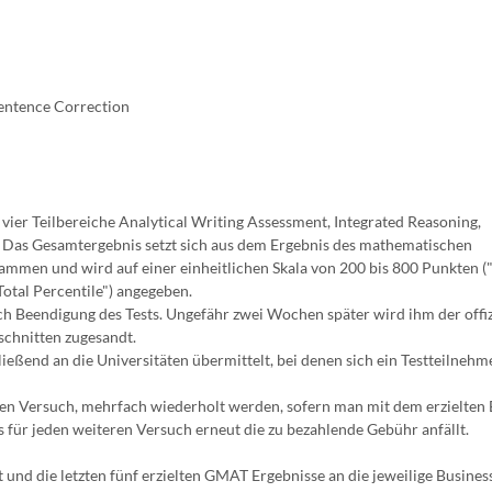
entence Correction
ier Teilbereiche Analytical Writing Assessment, Integrated Reasoning,
t. Das Gesamtergebnis setzt sich aus dem Ergebnis des mathematischen
usammen und wird auf einer einheitlichen Skala von 200 bis 800 Punkten (
Total Percentile") angegeben.
ch Beendigung des Tests. Ungefähr zwei Wochen später wird ihm der offiz
schnitten zugesandt.
eßend an die Universitäten übermittelt, bei denen sich ein Testteilnehm
zten Versuch, mehrfach wiederholt werden, sofern man mit dem erzielten
ss für jeden weiteren Versuch erneut die zu bezahlende Gebühr anfällt.
t und die letzten fünf erzielten GMAT Ergebnisse an die jeweilige Busines