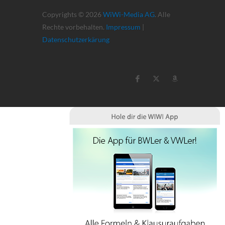
Copyrights © 2026
WiWi-Media AG
. Alle
Rechte vorbehalten.
Impressum
|
Datenschutzerkärung