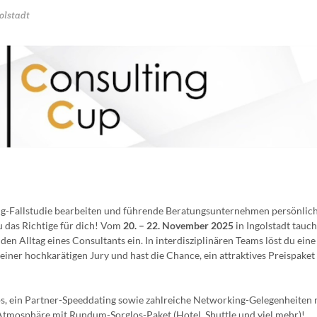
olstadt
ing-Fallstudie bearbeiten und führende Beratungsunternehmen persönlic
 das Richtige für dich! Vom
20. – 22. November 2025
in Ingolstadt tauch
n Alltag eines Consultants ein. In interdisziplinären Teams löst du eine
einer hochkarätigen Jury und hast die Chance, ein attraktives Preispaket
s, ein Partner-Speeddating sowie zahlreiche Networking-Gelegenheiten 
Atmosphäre mit Rundum-Sorglos-Paket (Hotel, Shuttle und viel mehr)!