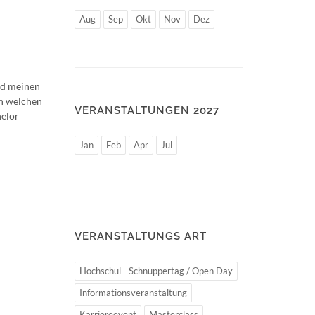
Aug
Sep
Okt
Nov
Dez
nd meinen
ch welchen
VERANSTALTUNGEN 2027
helor
Jan
Feb
Apr
Jul
VERANSTALTUNGS ART
Hochschul - Schnuppertag / Open Day
Informationsveranstaltung
Karriereevent
Masterclass