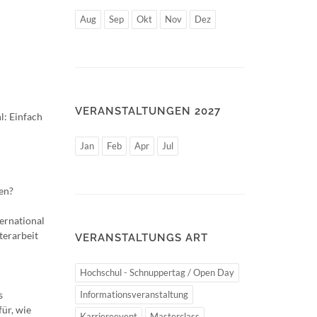
Aug
Sep
Okt
Nov
Dez
VERANSTALTUNGEN 2027
l: Einfach
Jan
Feb
Apr
Jul
en?
ernational
terarbeit
VERANSTALTUNGS ART
Hochschul - Schnuppertag / Open Day
s
Informationsveranstaltung
ür, wie
Karriereevent
Masterclass