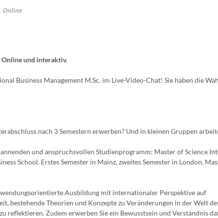
Online
Online und interaktiv.
ional Business Management M.Sc. im Live-Video-Chat! Sie haben die Wah
terabschluss nach 3 Semestern erwerben? Und in kleinen Gruppen arbeit
pannenden und anspruchsvollen Studienprogramm: Master of Science Int
ness School. Erstes Semester in Mainz, zweites Semester in London, Mas
nwendungsorientierte Ausbildung mit internationaler Perspektive auf
keit, bestehende Theorien und Konzepte zu Veränderungen in der Welt de
u reflektieren. Zudem erwerben Sie ein Bewusstsein und Verständnis daf