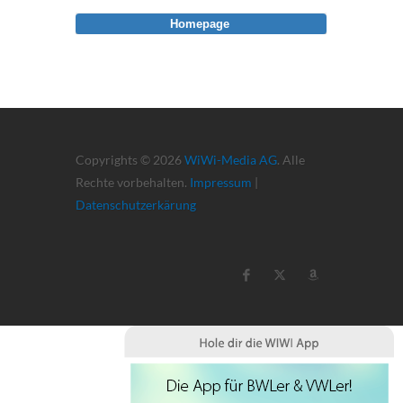
Homepage
Copyrights © 2026
WiWi-Media AG
. Alle
Rechte vorbehalten.
Impressum
|
Datenschutzerkärung