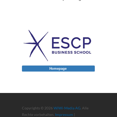
Homepage
Copyrights © 2026
WiWi-Media AG
. Alle
Rechte vorbehalten.
Impressum
|