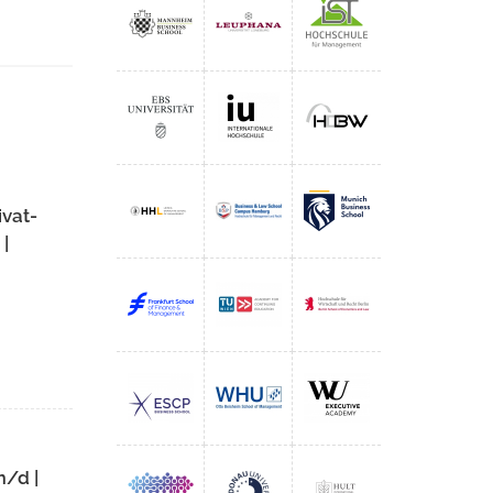
ivat-
|
m/d |