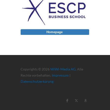
Homepage
Copyrights © 2026
WiWi-Media AG
. Alle
Rechte vorbehalten.
Impressum
|
Datenschutzerkärung