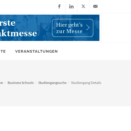
Facebook
LinkedIn
X
info@wiwi-
(Twitter)
online.de
OTE
VERANSTALTUNGEN
me
Business Schools
Studiengangsuche
Studiengang Details