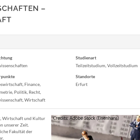
SCHAFTEN –
AFT
chtung
Studienart
wissenschaften
Teilzeitstudium, Vollzeitstudium
rpunkte
Standorte
swirtschaft, Finance,
Erfurt
trie, Politik, Recht,
wissenschaft, Wirtschaft
, Wirtschaft und Kultur
n unserer Zeit.
liche Fakultät der
r.