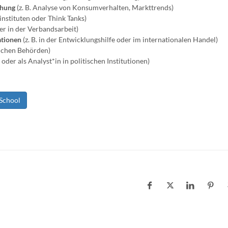
chung
(z. B. Analyse von Konsumverhalten, Markttrends)
instituten oder Think Tanks)
der in der Verbandsarbeit)
ationen
(z. B. in der Entwicklungshilfe oder im internationalen Handel)
tlichen Behörden)
g oder als Analyst*in in politischen Institutionen)
 School