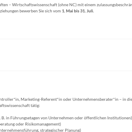
aften – Wirtschaftswissenschaft (ohne NC) mit einem zulassungsbeschrä
Beziehungen bewerben Sie sich vom
1. Mai bis 31. Juli
.
ntroller*in, Marketing-Referent*in oder Unternehmensberater*in – in di
ftswissenschaft tätig:
. B. in Führungsetagen von Unternehmen oder öffentlichen Institutionen)
nzberatung oder Risikomanagement)
 Unternehmensführung, strategischer Planung)