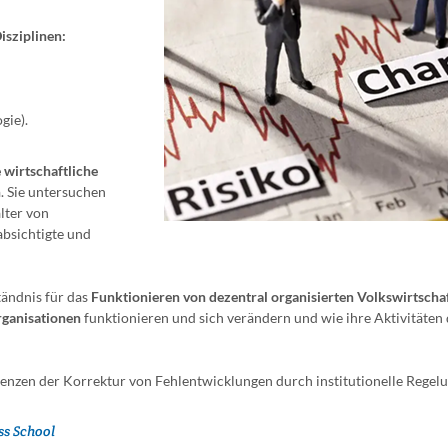
Disziplinen:
gie).
 wirtschaftliche
n
. Sie untersuchen
lter von
absichtigte und
tändnis für das
Funktionieren von dezentral organisierten Volkswirtscha
rganisationen
funktionieren und sich verändern und wie ihre Aktivitäten
renzen der Korrektur von Fehlentwicklungen durch institutionelle Regel
ss School