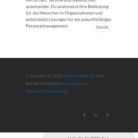
auseinander. Du analysierst ihre Bedeutung
für die Menschen in Organisationen und
entwickelst Lösungen für ein zukunftsfähiges
Personalmanagement.
Details
Copyrights © 2026
WiWi-Media AG
. Alle
Rechte vorbehalten.
Impressum
|
Datenschutzerkärung