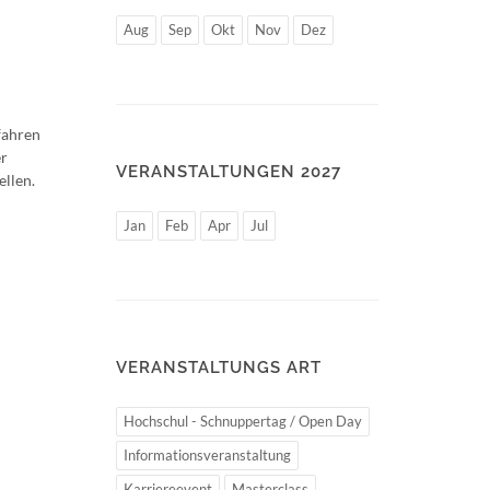
Aug
Sep
Okt
Nov
Dez
fahren
er
VERANSTALTUNGEN 2027
llen.
Jan
Feb
Apr
Jul
VERANSTALTUNGS ART
Hochschul - Schnuppertag / Open Day
Informationsveranstaltung
Karriereevent
Masterclass