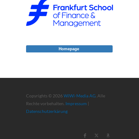
Homepage
Copyrights © 2026
WiWi-Media AG
. Alle
Rechte vorbehalten.
Impressum
|
Datenschutzerkärung