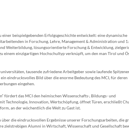
h zu einer beispielgebenden Erfolgsgeschichte entwickelt: eine dynamische
tarbeitenden in Forschung, Lehre, Management & Administration und 1
und Weiterbildung, lösungsorientierte Forschung & Entwicklung, zielgeri
u einem einzigartigen Hochschultyp verknüpft, um den man Tirol und Ö
universitäten, tausende zufriedene Arbeitgeber sowie laufende Spitzene
 ein eindrucksvolles Bild über die enorme Bedeutung des MCI, für deren
ewerbungen eingehen.
n“ fördert das MCI den heimischen Wissenschafts-, Bildungs- und
it Technologie, Innovation, Wertschöpfung, öffnet Türen, erschließt Ch
form, an der wöchentlich die Welt zu Gast ist.
 über die eindrucksvollen Ergebnisse unserer Forschungsarbeiten, die g
re zielstrebigen Alumni in Wirtschaft, Wissenschaft und Gesellschaft be