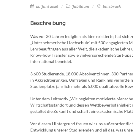
12. Juni 2026
Jubiläum
Innsbruck
Beschreibung
Was vor 30 Jahren lediglich als Idee existierte, hat sic
„Unternehmerische Hochschule“ mit 500 engagierten Mi
Lehrbeauftragen aus aller Welt, die akademische Lehre 
Know-how Transfer sowie vielversprechende Start-ups z
international beneidet.
3.600 Studierende, 18.000 Absolvent:innen, 300 Partner
in Akkreditierungen, Umfragen und Rankings vermitteln
Studienplätze jährlich mehr als 5.000 qualitätsvolle B
Unter dem Leitmotiv „Wir begleiten motivierte Mensche
Wirtschaftsstandort und dessen Wettbewerbsfähigkeit m
gestaltet die Zukunft und schafft eine akademische Platt
Vor diesem Hintergrund freuen wir uns außerordentlich
Entwicklung unserer Studierenden und all das, was unse