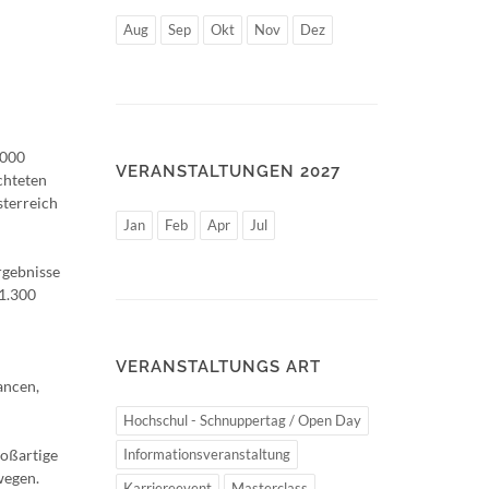
Aug
Sep
Okt
Nov
Dez
.000
VERANSTALTUNGEN 2027
chteten
sterreich
Jan
Feb
Apr
Jul
rgebnisse
 1.300
VERANSTALTUNGS ART
ancen,
Hochschul - Schnuppertag / Open Day
roßartige
Informationsveranstaltung
wegen.
Karriereevent
Masterclass