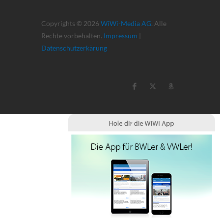
Copyrights © 2026
WiWi-Media AG
. Alle
Rechte vorbehalten.
Impressum
|
Datenschutzerkärung