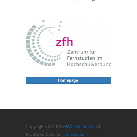
Homepage
Copyrights © 2026
WiWi-Media AG
. Alle
Rechte vorbehalten.
Impressum
|