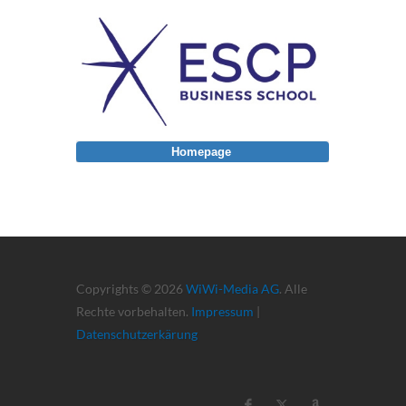
Homepage
Copyrights © 2026
WiWi-Media AG
. Alle
Rechte vorbehalten.
Impressum
|
Datenschutzerkärung