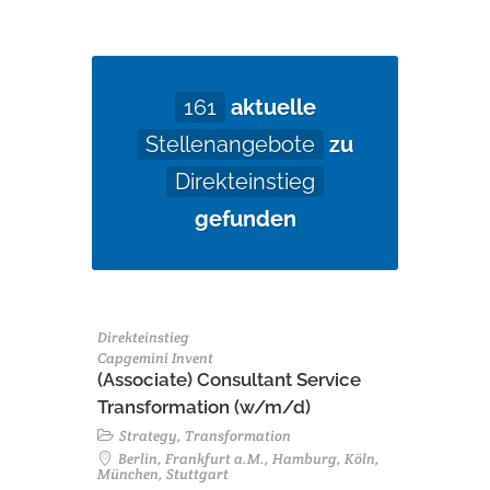
161
aktuelle
Stellenangebote
zu
Direkteinstieg
gefunden
Direkteinstieg
Capgemini Invent
(Associate) Consultant Service
Transformation (w/m/d)
Strategy, Transformation
Berlin, Frankfurt a.M., Hamburg, Köln,
München, Stuttgart