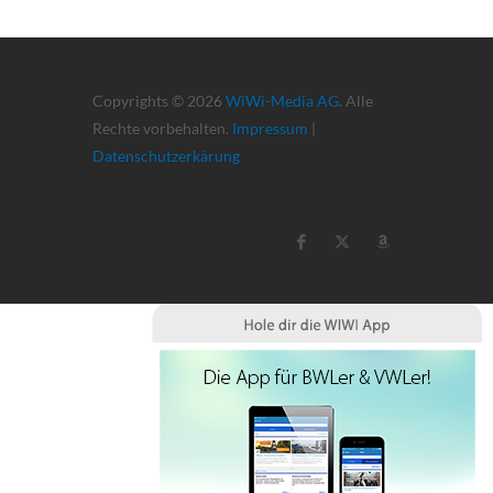
Copyrights © 2026
WiWi-Media AG
. Alle
Rechte vorbehalten.
Impressum
|
Datenschutzerkärung