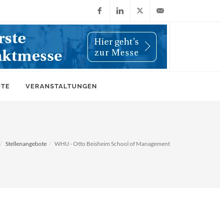
Facebook
LinkedIn
X
info@wiwi-
(Twitter)
online.de
OTE
VERANSTALTUNGEN
Stellenangebote
WHU - Otto Beisheim School of Management