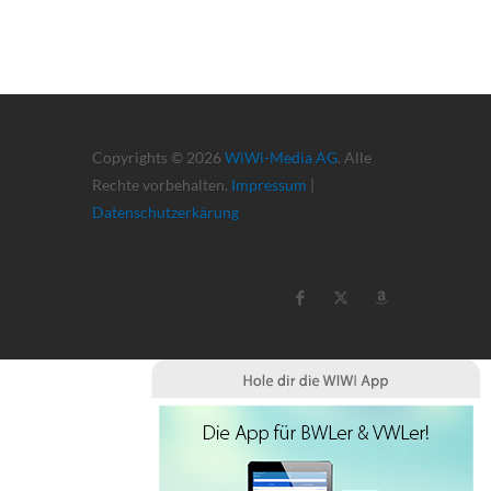
Copyrights © 2026
WiWi-Media AG
. Alle
Rechte vorbehalten.
Impressum
|
Datenschutzerkärung