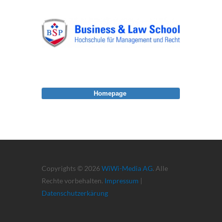
Homepage
Copyrights © 2026
WiWi-Media AG
. Alle
Rechte vorbehalten.
Impressum
|
Datenschutzerkärung