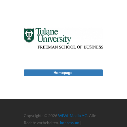
Homepage
Copyrights © 2026
WiWi-Media AG
. Alle
Rechte vorbehalten.
Impressum
|