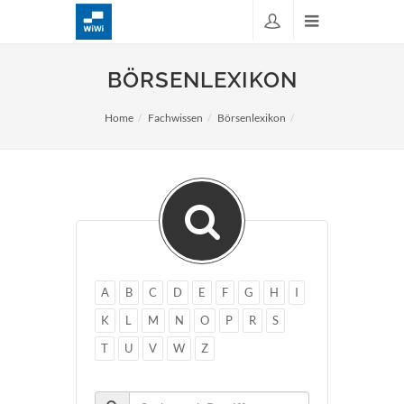
BÖRSENLEXIKON
Home
Fachwissen
Börsenlexikon
A
B
C
D
E
F
G
H
I
K
L
M
N
O
P
R
S
T
U
V
W
Z