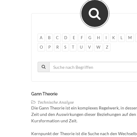
A
B
C
D
E
F
G
H
I
K
L
M
O
P
R
S
T
U
V
W
Z
Gann Theorie
Technische Analyse
Die Gann Theorie ist ein komplexes Regelwerk, in desse
Zeit und den Auswirkungen dieser Beziehungen auf den 
Kursformation und Zeit.
Kernpunkt der Theorie ist die Suche nach den Wechse