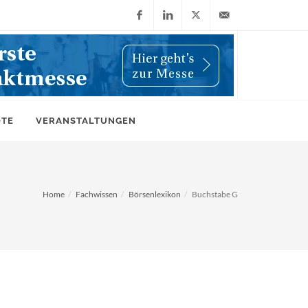
Facebook
LinkedIn
X
info@wiwi-
(Twitter)
online.de
OTE
VERANSTALTUNGEN
Home
Fachwissen
Börsenlexikon
Buchstabe G