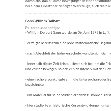
davon aus, daß all diese Bewegungen in einer bestimmte
bei einem Einsatz der richtigen Werkzeuge, auch die zu
Gann William Delbert
Technische Analyse
- William Delbert Gann wurde am 06. Juni 1878 in Lufki
- er zeigte bereits früh eine hohe mathematische Begabu
- nach Abschluß der höheren Schule, wandte sich Gann 
- innerhalb dieser Zeit kristallisierte sich bei ihm di
und Zyklen bewegen, so daß er sich intensiv mit den Be
- einen Schwerpunkt legte er in die Untersuchung der B
bezeichnete,
- um Material für seine Studien erhalten zu können, reis
- hier studierte er historische Kursentwicklungen unter