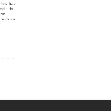
 innerhalb
end nicht
 ein
 Trendende