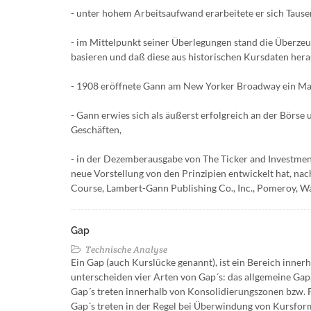
- unter hohem Arbeitsaufwand erarbeitete er sich Tause
- im Mittelpunkt seiner Überlegungen stand die Überz
basieren und daß diese aus historischen Kursdaten hera
- 1908 eröffnete Gann am New Yorker Broadway ein Mak
- Gann erwies sich als äußerst erfolgreich an der Börse 
Geschäften,
- in der Dezemberausgabe von The Ticker and Investmen
neue Vorstellung von den Prinzipien entwickelt hat, n
Course, Lambert-Gann Publishing Co., Inc., Pomeroy, Wa
Gap
Technische Analyse
Ein Gap (auch Kurslücke genannt), ist ein Bereich inne
unterscheiden vier Arten von Gap´s: das allgemeine Ga
Gap´s treten innerhalb von Konsolidierungszonen bzw. 
Gap´s treten in der Regel bei Überwindung von Kursform