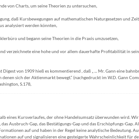
nde von Charts, um seine Theorien zu untersuchen,
eugung, daß Kursbewegungen auf mathematischen Naturgesetzen und Zeit
us analysiert werden könnten,
lerbüro und begann seine Theorien in die Praxis umzusetzen,
und verzeichnete eine hohe und vor allem dauerhafte Profitabilität in sei
t Digest von 1909 hieß es kommentierend , daß „ ... Mr. Gann eine bahn
ach denen sich der Aktienmarkt bewegt.“ (nachgedruckt im W.D. Gann Co
shington, S.178,
rhalb eines Kursverlaufes, der ohne Handelsumsatz überwunden wird. Wir
p, das Ausbruch-Gap, das Bestätigungs-Gap und das Erschöpfungs-Gap. A
Formationen auf und haben in der Regel keine analytische Bedeutung. A
ationen auf und signalisieren eine gesteigerte Wahrscheinlichkeit für d