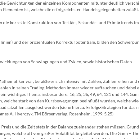
h die Gewichtungen der einzelnen Komponenten mitunter deutlich versch
n Elementen ist, welche die erfolgreichsten Handelsgelegenheiten zuläßt.
die korrekte Konstruktion von Tertiär-, Sekundär- und Primärtrends im
inien) und der prozentualen Korrekturpotentiale, bilden den Schwerpun
ntwicklungen von Schwingungen und Zyklen, sowie historischen Daten
thematiker war, befaßte er sich intensiv mit Zahlen, Zahlenreihen und 
Zahlen in seinen Trading-Methoden immer wieder auftauchen und dabei 
 ein wichtiges Thema, insbesondere: 16, 25, 36, 49, 64, 121 und 144. Gan
en, welche stark von den Kursbewegungen beeinflußt wurden, welche wi
uadratzahlen ausgelöst werden (siehe hierzu: Erfolgs-Strategien für das 
James A. Hyerczyk, TM Börsenverlag, Rosenheim, 1999, S.25)
Preis und die Zeit stets in der Balance zueinander stehen müssen. Grund
en, welche oft von großer Volatilität begleitet werden. Die Gann – The