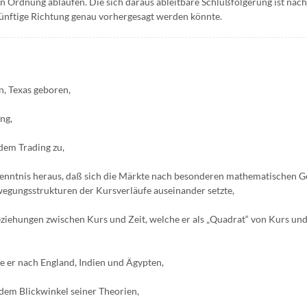
n Ordnung ablaufen. Die sich daraus ableitbare Schlußfolgerung ist nac
künftige Richtung genau vorhergesagt werden könnte.
n, Texas geboren,
ng,
dem Trading zu,
e Erkenntnis heraus, daß sich die Märkte nach besonderen mathematischen 
wegungsstrukturen der Kursverläufe auseinander setzte,
eziehungen zwischen Kurs und Zeit, welche er als „Quadrat“ von Kurs und
te er nach England, Indien und Ägypten,
 dem Blickwinkel seiner Theorien,