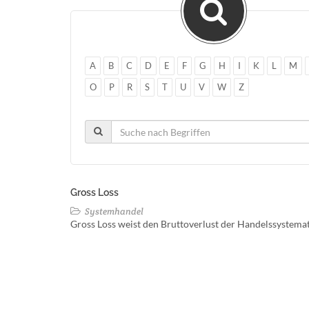
A
B
C
D
E
F
G
H
I
K
L
M
O
P
R
S
T
U
V
W
Z
Gross Loss
Systemhandel
Gross Loss weist den Bruttoverlust der Handelssystema