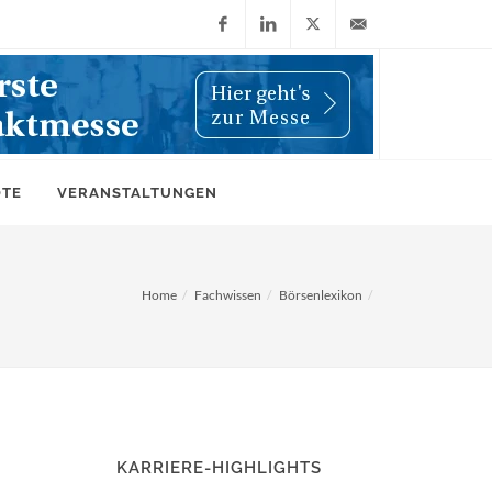
Facebook
LinkedIn
X
info@wiwi-
(Twitter)
online.de
OTE
VERANSTALTUNGEN
Home
Fachwissen
Börsenlexikon
KARRIERE-HIGHLIGHTS