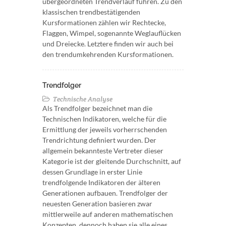
übergeordneten Trendverlauf führen. Zu den
klassischen trendbestätigenden
Kursformationen zählen wir Rechtecke,
Flaggen, Wimpel, sogenannte Weglauflücken
und Dreiecke. Letztere finden wir auch bei
den trendumkehrenden Kursformationen.
Trendfolger
Technische Analyse
Als Trendfolger bezeichnet man die
Technischen Indikatoren, welche für die
Ermittlung der jeweils vorherrschenden
Trendrichtung definiert wurden. Der
allgemein bekannteste Vertreter dieser
Kategorie ist der gleitende Durchschnitt, auf
dessen Grundlage in erster Linie
trendfolgende Indikatoren der älteren
Generationen aufbauen. Trendfolger der
neuesten Generation basieren zwar
mittlerweile auf anderen mathematischen
Konzepten, dennoch haben sie alle eines