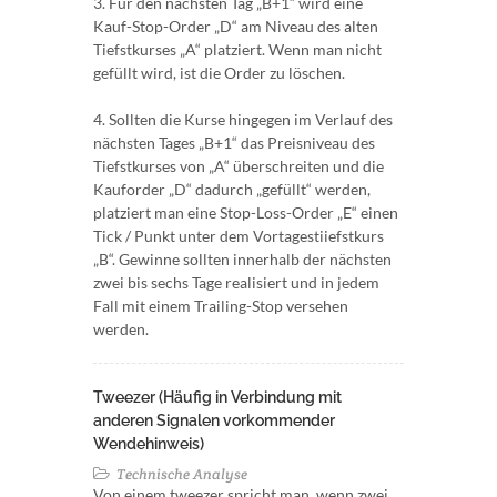
3. Für den nächsten Tag „B+1“ wird eine
Kauf-Stop-Order „D“ am Niveau des alten
Tiefstkurses „A“ platziert. Wenn man nicht
gefüllt wird, ist die Order zu löschen.
4. Sollten die Kurse hingegen im Verlauf des
nächsten Tages „B+1“ das Preisniveau des
Tiefstkurses von „A“ überschreiten und die
Kauforder „D“ dadurch „gefüllt“ werden,
platziert man eine Stop-Loss-Order „E“ einen
Tick / Punkt unter dem Vortagestiiefstkurs
„B“. Gewinne sollten innerhalb der nächsten
zwei bis sechs Tage realisiert und in jedem
Fall mit einem Trailing-Stop versehen
werden.
Tweezer (Häufig in Verbindung mit
anderen Signalen vorkommender
Wendehinweis)
Technische Analyse
Von einem tweezer spricht man, wenn zwei