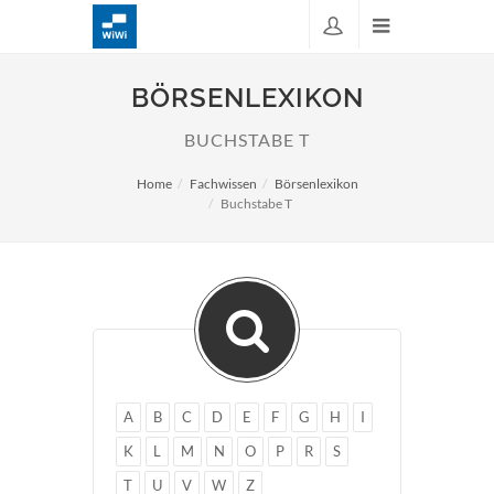
BÖRSENLEXIKON
BUCHSTABE T
Home
Fachwissen
Börsenlexikon
Buchstabe T
A
B
C
D
E
F
G
H
I
K
L
M
N
O
P
R
S
T
U
V
W
Z