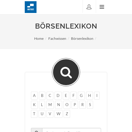
BÖRSENLEXIKON
Home
Fachwissen
Börsenlexikon
A
B
C
D
E
F
G
H
I
K
L
M
N
O
P
R
S
T
U
V
W
Z