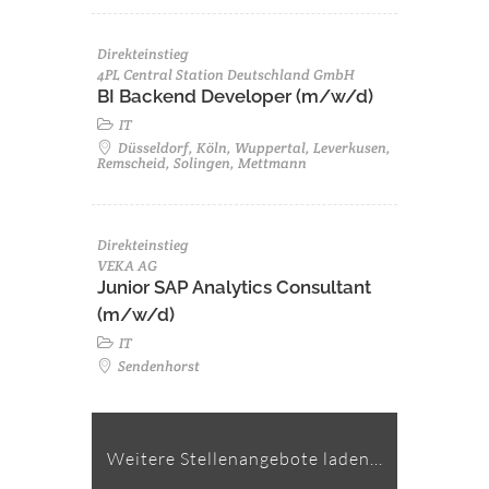
Direkteinstieg
4PL Central Station Deutschland GmbH
BI Backend Developer (m/w/d)
IT
Düsseldorf, Köln, Wuppertal, Leverkusen,
Remscheid, Solingen, Mettmann
Direkteinstieg
VEKA AG
Junior SAP Analytics Consultant
(m/w/d)
IT
Sendenhorst
Weitere Stellenangebote laden...