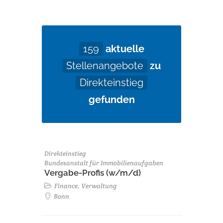
159
aktuelle
Stellenangebote
zu
Direkteinstieg
gefunden
Direkteinstieg
Bundesanstalt für Immobilienaufgaben
Vergabe-Profis (w/m/d)
Finance, Verwaltung
Bonn