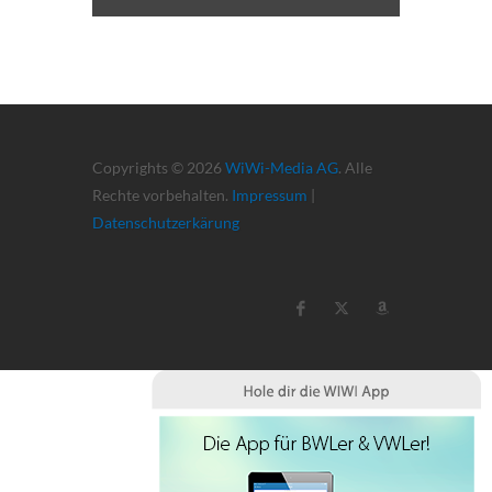
Copyrights © 2026
WiWi-Media AG
. Alle
Rechte vorbehalten.
Impressum
|
Datenschutzerkärung