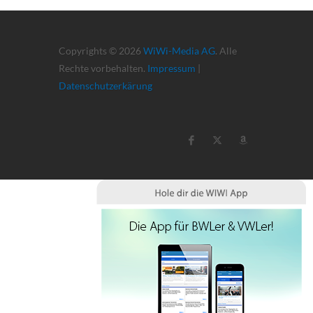
Copyrights © 2026
WiWi-Media AG
. Alle
Rechte vorbehalten.
Impressum
|
Datenschutzerkärung