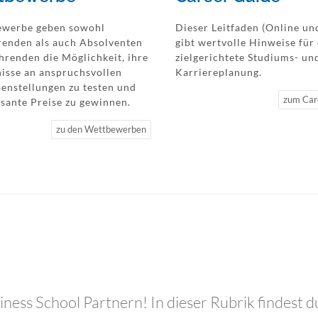
werbe geben sowohl
Dieser Leitfaden (Online u
renden als auch Absolventen
gibt wertvolle Hinweise für
hrenden die Möglichkeit, ihre
zielgerichtete Studiums- un
isse an anspruchsvollen
Karriereplanung.
enstellungen zu testen und
zum Car
ssante Preise zu gewinnen.
zu den Wettbewerben
ness School Partnern! In dieser Rubrik findest d