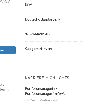
 WiWi
KfW
Deutsche Bundesbank
WiWi-Media AG
Capgemini Invent
gen
KARRIERE-HIGHLIGHTS
sten
Portfoliomanagerin /
bern.
Portfoliomanager (m/w/d)
Young Professional