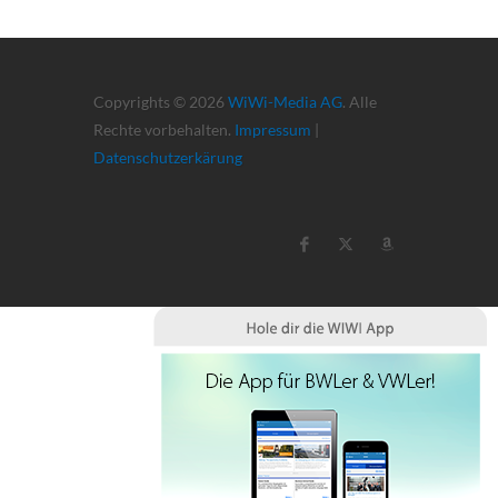
Copyrights © 2026
WiWi-Media AG
. Alle
Rechte vorbehalten.
Impressum
|
Datenschutzerkärung