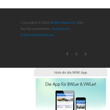
Copyrights © 2026
WiWi-Media AG
. Alle
Rechte vorbehalten.
Impressum
|
Datenschutzerkärung