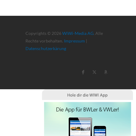
Copyrights © 2026
WiWi-Media AG
. Alle
Rechte vorbehalten.
Impressum
|
Datenschutzerkärung