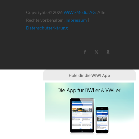
Copyrights © 2026
WiWi-Media AG
. Alle
Rechte vorbehalten.
Impressum
|
Datenschutzerkärung