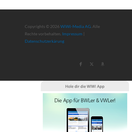
Copyrights © 2026
WiWi-Media AG
. Alle
Rechte vorbehalten.
Impressum
|
Datenschutzerkärung