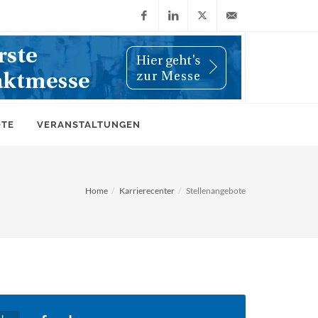
Facebook
LinkedIn
X
info@wiwi-
(Twitter)
online.de
OTE
VERANSTALTUNGEN
Home
Karrierecenter
Stellenangebote