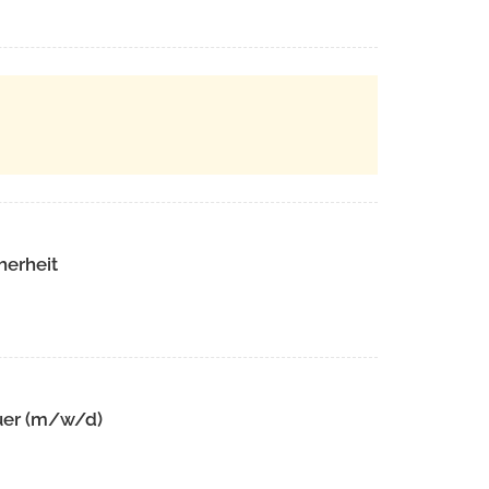
herheit
uer (m/w/d)