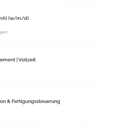
GenAI (w/m/d)
gart
ment | Vollzeit
ion & Fertigungssteuerung