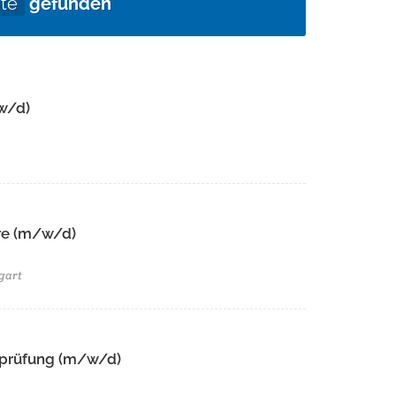
te
gefunden
w/d)
e (m/w/d)​ ​
gart
tsprüfung (m/w/d)