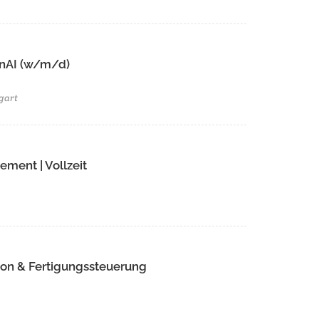
GenAI (w/m/d)
gart
ment | Vollzeit
ion & Fertigungssteuerung