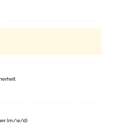
herheit
uer (m/w/d)