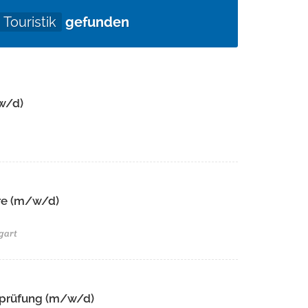
Touristik
gefunden
w/d)
e (m/w/d)​ ​
gart
tsprüfung (m/w/d)