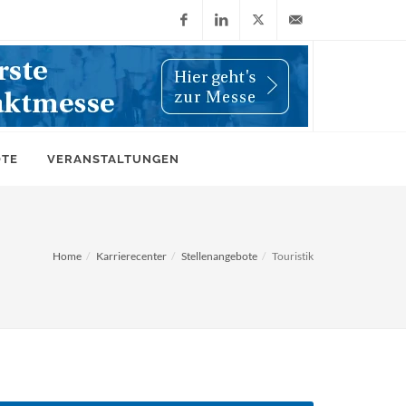
Facebook
LinkedIn
X
info@wiwi-
(Twitter)
online.de
OTE
VERANSTALTUNGEN
Home
Karrierecenter
Stellenangebote
Touristik