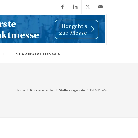
Facebook
LinkedIn
X
info@wiwi-
(Twitter)
online.de
OTE
VERANSTALTUNGEN
Home
Karrierecenter
Stellenangebote
DENIC eG