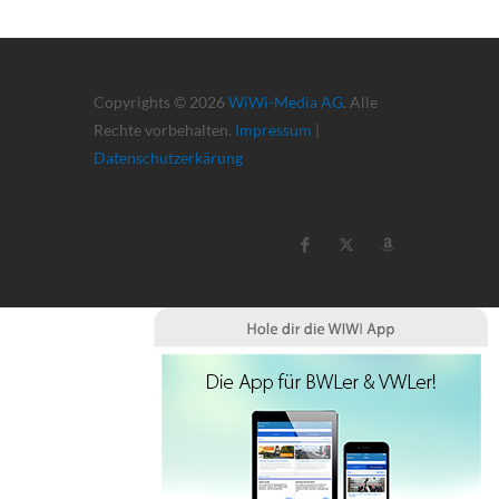
Copyrights © 2026
WiWi-Media AG
. Alle
Rechte vorbehalten.
Impressum
|
Datenschutzerkärung