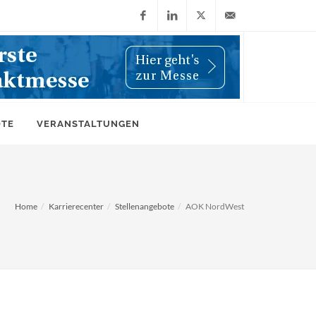
Facebook
LinkedIn
X
info@wiwi-
(Twitter)
online.de
OTE
VERANSTALTUNGEN
Home
Karrierecenter
Stellenangebote
AOK NordWest