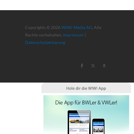
Copyrights © 2026
WiWi-Media AG
. Alle
Rechte vorbehalten.
Impressum
|
Datenschutzerkärung