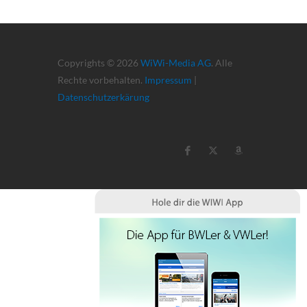
Copyrights © 2026
WiWi-Media AG
. Alle
Rechte vorbehalten.
Impressum
|
Datenschutzerkärung