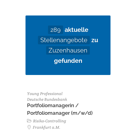
289
aktuelle
Stellenangebote
zu
Zuzenhausen
gefunden
Young Professional
Deutsche Bundesbank
Portfoliomanagerin /
Portfoliomanager (m/w/d)
Risiko-Controlling
Frankfurt a.M.