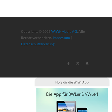
Copyrights © 2026
WiWi-Media AG
. Alle
Rechte vorbehalten.
Impressum
|
Datenschutzerkärung