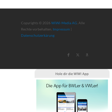
Copyrights © 2026
WiWi-Media AG
. Alle
Rechte vorbehalten.
Impressum
|
Datenschutzerkärung