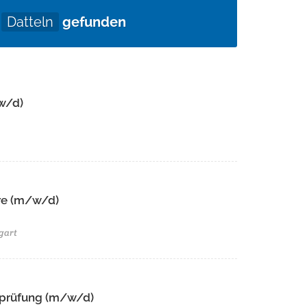
u
Datteln
gefunden
w/d)
e (m/w/d)​ ​
gart
tsprüfung (m/w/d)