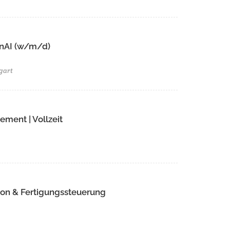
GenAI (w/m/d)
gart
ment | Vollzeit
ion & Fertigungssteuerung