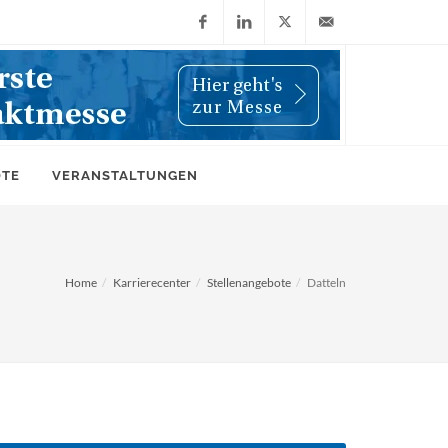
Facebook
LinkedIn
X
info@wiwi-
(Twitter)
online.de
OTE
VERANSTALTUNGEN
Home
Karrierecenter
Stellenangebote
Datteln