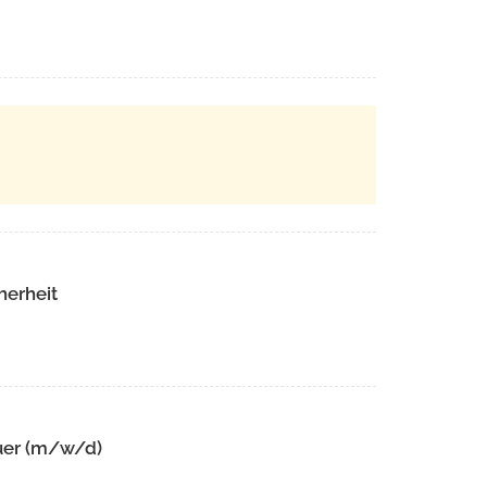
herheit
uer (m/w/d)