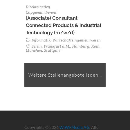
Direkteinstieg
Capgemini Invent
(Associate) Consultant
Connected Products & Industrial
Technology (m/w/d)
Informatik, Wirtschaftsingenieurwesen
Berlin, Frankfurt a.M., Hamburg, Köln,
München, Stuttgart
Weitere Stellenangebote laden...
Copyrights © 2026
WiWi-Media AG
. Alle