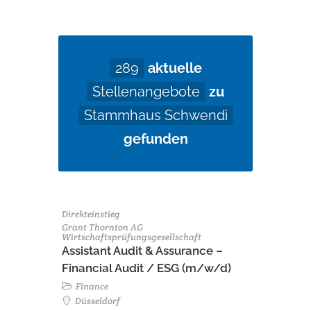
289
aktuelle
Stellenangebote
zu
Stammhaus Schwendi
gefunden
Direkteinstieg
Grant Thornton AG
Wirtschaftsprüfungsgesellschaft
Assistant Audit & Assurance –
Financial Audit / ESG (m/w/d)
Finance
Düsseldorf