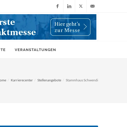
Facebook
LinkedIn
X
info@wiwi-
(Twitter)
online.de
OTE
VERANSTALTUNGEN
ome
Karrierecenter
Stellenangebote
Stammhaus Schwendi