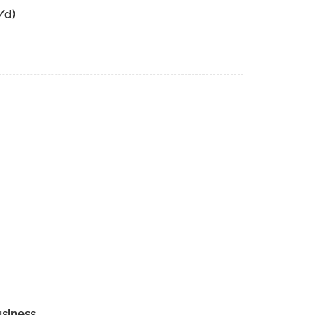
/d)
usiness